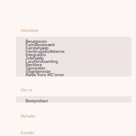
Aktiviteter
Besøgsven
Familienetværk
Førstehjælp
Genbrugsbutikkerne
Integration
Julehjælp
Landsindsamling
Nørklere
Samaritter
Vågetjeneste
Røde Kors MC’erne
Om os
Bestyrelsen
Nyheder
Kontakt